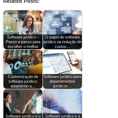
Related Posts:
Software jurídico –
O papel do software
Passo a passo para
jurídico na redução de
escolher o melhor
custos…
Customização de
Software jurídico para
software jurídico:
departamentos
adaptando a…
jurídicos…
Software jurídico e o
Software jurídico e a