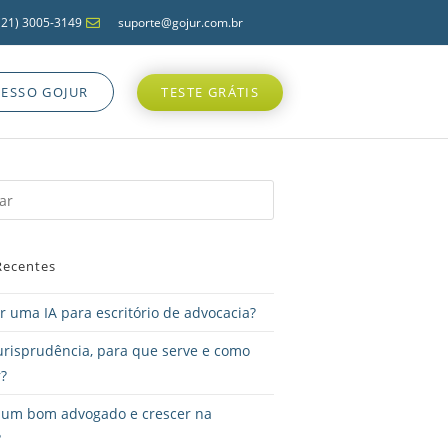
(21) 3005-3149
suporte@gojur.com.br
CESSO GOJUR
TESTE GRÁTIS
Recentes
 uma IA para escritório de advocacia?
urisprudência, para que serve e como
?
 um bom advogado e crescer na
?