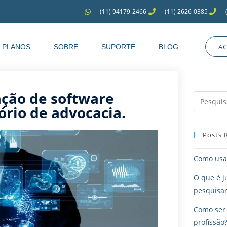
(11) 94179-2466
(11) 2626-0385
A
PLANOS
SOBRE
SUPORTE
BLOG
ção de software
ório de advocacia.
Posts 
Como usar
O que é j
pesquisar
Como ser
profissão